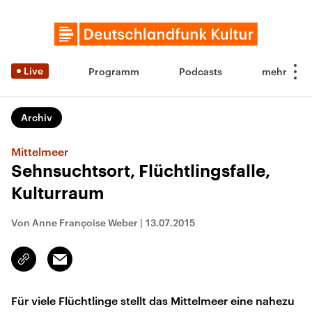
Live
Programm
Podcasts
Archiv
Mittelmeer
Sehnsuchtsort, Flüchtlingsfalle,
Kulturraum
Von Anne Françoise Weber
|
13.07.2015
Email
Link
kopieren/teilen
Für viele Flüchtlinge stellt das Mittelmeer eine nahezu