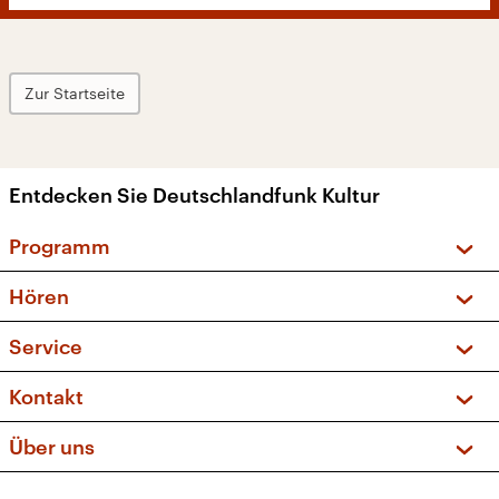
Zur Startseite
Entdecken Sie Deutschlandfunk Kultur
Programm
Vorschau und Rückschau
Hören
Sendungen und Podcasts
Livestream
Service
Musikliste
Frequenzen (UKW + DAB+)
FAQ
Kontakt
Kakadu – Das Kinderprogramm
Apps
Archiv
Hörerservice
Über uns
Newsletter
Social Media
Deutschlandradio
RSS