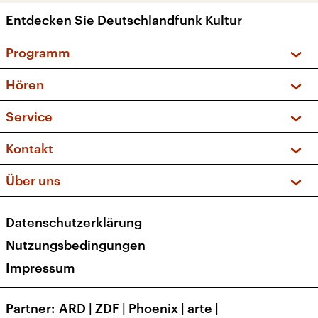
Entdecken Sie Deutschlandfunk Kultur
Programm
Vorschau und Rückschau
Hören
Sendungen und Podcasts
Livestream
Service
Musikliste
Frequenzen (UKW + DAB+)
FAQ
Kontakt
Kakadu – Das Kinderprogramm
Apps
Archiv
Hörerservice
Über uns
Newsletter
Social Media
Deutschlandradio
RSS
Datenschutzerklärung
Presse
Veranstaltungen
Nutzungsbedingungen
Karriere
Impressum
Transparenz
Korrekturen und Richtigstellungen
Partner
ARD
|
ZDF
|
Phoenix
|
arte
|