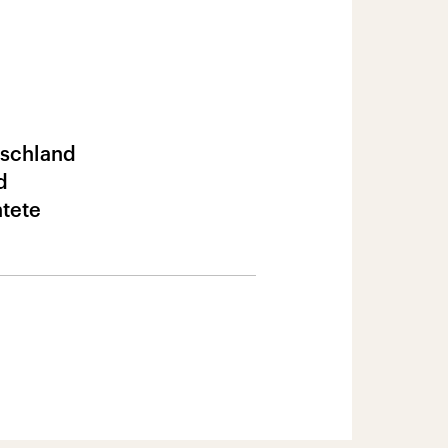
tschland
d
htete