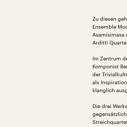
Zu diesen ge
Ensemble Mod
Asamisimasa a
Arditti Quarte
Im Zentrum de
Komponist Ber
der Trivialkul
als Inspiratio
klanglich ausg
Die drei Werk
gegensätzlich
Streichquarte