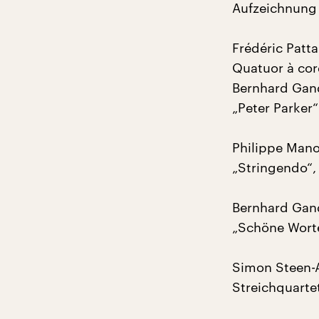
Aufzeichnung 
Frédéric Patta
Quatuor à co
Bernhard Gand
„Peter Parker“
Philippe Mano
„Stringendo“, 
Bernhard Gan
„Schöne Worte
Simon Steen-A
Streichquarte