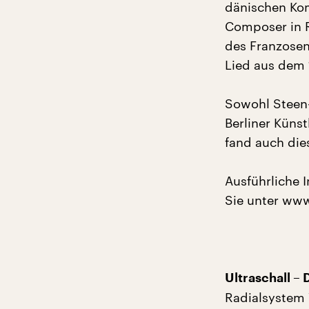
dänischen Kom
Composer in R
des Franzosen 
Lied aus dem 
Sowohl Steen-
Berliner Kün
fand auch dies
Ausführliche 
Sie unter www
Ultraschall – 
Radialsystem 