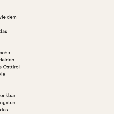
wie dem
 das
ische
Helden
s Osttirol
wie
denkbar
üngsten
 des