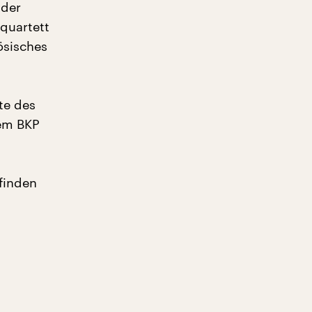
 der
quartett
ösisches
te des
em BKP
 finden