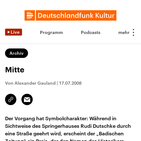
Live
Programm
Podcasts
Archiv
Mitte
Von Alexander Gauland
|
17.07.2008
Email
Link
kopieren/teilen
Der Vorgang hat Symbolcharakter: Während in
Sichtweise des Springerhauses Rudi Dutschke durch
eine Straße geehrt wird, erscheint der „Badischen
Zeitung“ ein Preis, der den Namen des Historikers