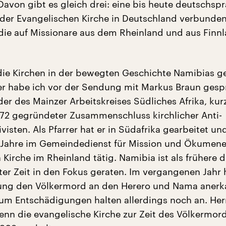
Davon gibt es gleich drei: eine bis heute deutschsp
 der Evangelischen Kirche in Deutschland verbunde
 die auf Missionare aus dem Rheinland und aus Finn
die Kirchen in der bewegten Geschichte Namibias ge
r habe ich vor der Sendung mit Markus Braun gesp
der des Mainzer Arbeitskreises Südliches Afrika, kur
72 gegründeter Zusammenschluss kirchlicher Anti-
visten. Als Pfarrer hat er in Südafrika gearbeitet un
 Jahre im Gemeindedienst für Mission und Ökumene
 Kirche im Rheinland tätig. Namibia ist als frühere 
zter Zeit in den Fokus geraten. Im vergangenen Jahr 
ung den Völkermord an den Herero und Nama anerka
um Entschädigungen halten allerdings noch an. Her
enn die evangelische Kirche zur Zeit des Völkermord