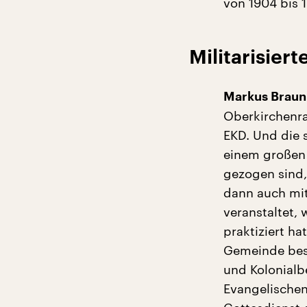
von 1904 bis 
Militarisier
Markus Braun
Oberkirchenra
EKD. Und die s
einem großen 
gezogen sind,
dann auch mit
veranstaltet,
praktiziert h
Gemeinde best
und Kolonial
Evangelischen