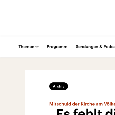
Themen
Programm
Sendungen & Podca
Archiv
Mitschuld der Kirche am Völk
„Es fehlt d