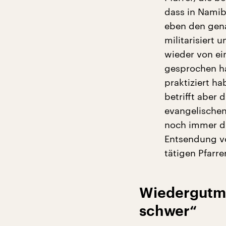
dass in Namib
eben den gen
militarisiert
wieder von ei
gesprochen h
praktiziert ha
betrifft aber
evangelischen
noch immer di
Entsendung vo
tätigen Pfarr
Wiedergutma
schwer“