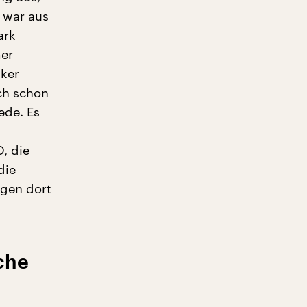
 war aus
ark
mer
lker
ch schon
ede. Es
, die
die
igen dort
che