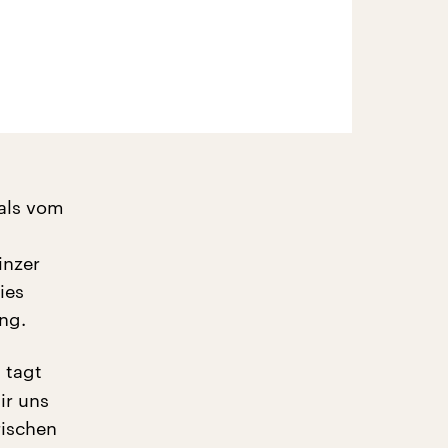
als vom
inzer
ies
ng.
 tagt
ir uns
rischen