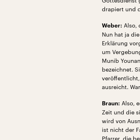
Gottesdienst 
drapiert und 
Also, 
Weber:
Nun hat ja die
Erklärung vor
um Vergebung 
Munib Younan 
bezeichnet. S
veröffentlicht
ausreicht. W
Also, e
Braun:
Zeit und die 
wird von Aus
ist nicht der 
Pfarrer, die b