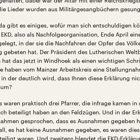
gehalten, dabei war der Altar mit einer Reichskriegs
die Lieder wurden aus Militärgesangbüchern gesun
da gibt es einiges, wofür man sich entschuldigen kö
 EKD, also als Nachfolgeorganisation, Ende April ein
gelegt, in der sie die Nachfahren der Opfer des Völ
gebeten hat. Der Präsident des Lutherischen Wel
hat das jetzt in Windhoek als einen wichtigen Schri
ie haben vom Mainzer Arbeitskreis eine Stellungna
, in der deutlich wird, dass Ihnen diese Erklärung ni
arum?
s waren praktisch drei Pfarrer, die infrage kamen in 
sich beteiligt haben an den Feldzügen. Und in der Er
nahmen gesprochen, dass es Ausnahmen gegeben hä
Fall, es hat keine Ausnahmen gegeben, es waren dies
eteiligt waren. Und zweitens blendet die EKD-Erkläru