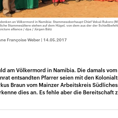
denken an Völkermord in Namibia: Stammesoberhaupt Chief Vekuii Rukoro (M,
tliche Stammesältere stehen auf dem Hügel, von dem aus der der Schießbefeh
picture alliance / dpa / Jürgen Bätz
nne Françoise Weber
|
14.05.2017
uld am Völkermord in Namibia. Die damals vom
rat entsandten Pfarrer seien mit den Kolonial
rkus Braun vom Mainzer Arbeitskreis Südliches 
kenne dies an. Es fehle aber die Bereitschaft z