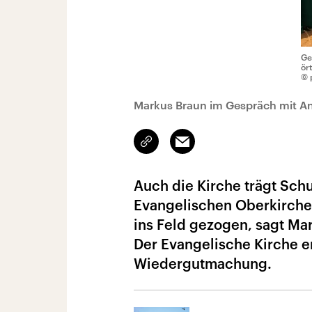
Ge
ör
© 
Markus Braun im Gespräch mit A
Link
Email
kopieren/teilen
Auch die Kirche trägt Sch
Evangelischen Oberkirchen
ins Feld gezogen, sagt Ma
Der Evangelische Kirche er
Wiedergutmachung.