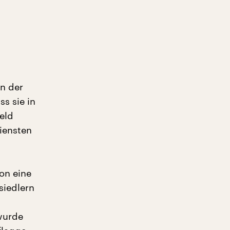
on der
s sie in
eld
iensten
on eine
siedlern
wurde