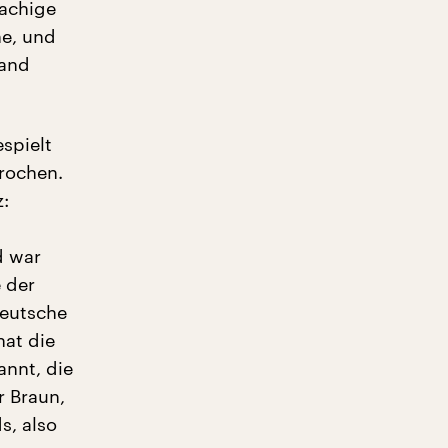
rachige
ne, und
land
spielt
rochen.
z:
d war
 der
deutsche
hat die
nnt, die
r Braun,
s, also