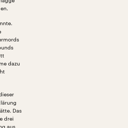
flagge
gen.
nnte.
e
kermords
tbunds
tt
hme dazu
cht
dieser
klärung
tte. Das
e drei
ng aus,