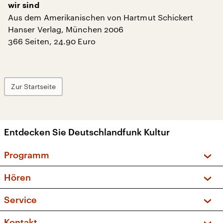
wir sind
Aus dem Amerikanischen von Hartmut Schickert
Hanser Verlag, München 2006
366 Seiten, 24.90 Euro
Zur Startseite
Entdecken Sie Deutschlandfunk Kultur
Programm
Vorschau und Rückschau
Hören
Sendungen und Podcasts
Livestream
Service
Musikliste
Frequenzen (UKW + DAB+)
FAQ
Kontakt
Kakadu – Das Kinderprogramm