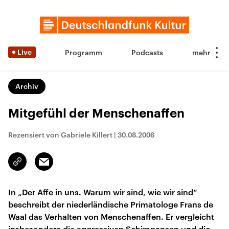
Live
Programm
Podcasts
Archiv
Mitgefühl der Menschenaffen
Rezensiert von Gabriele Killert
|
30.08.2006
Email
Link
kopieren/teilen
In „Der Affe in uns. Warum wir sind, wie wir sind“
beschreibt der niederländische Primatologe Frans de
Waal das Verhalten von Menschenaffen. Er vergleicht
insbesondere die aggressiven Schimpansen und die