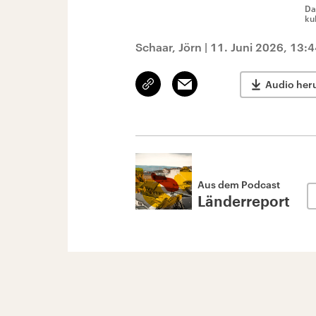
Da
ku
Schaar, Jörn
|
11. Juni 2026, 13:
Link
Email
Audio her
kopieren/teilen
Aus dem Podcast
Länderreport