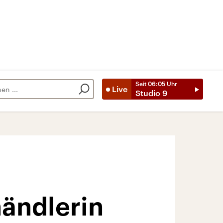
Seit
06:05
Uhr
Live
Studio 9
händlerin