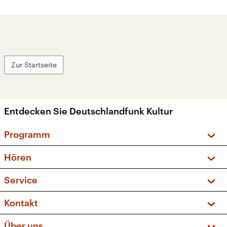
Zur Startseite
Entdecken Sie Deutschlandfunk Kultur
Programm
Vorschau und Rückschau
Hören
Sendungen und Podcasts
Livestream
Service
Musikliste
Frequenzen (UKW + DAB+)
FAQ
Kontakt
Kakadu – Das Kinderprogramm
Apps
Archiv
Hörerservice
Über uns