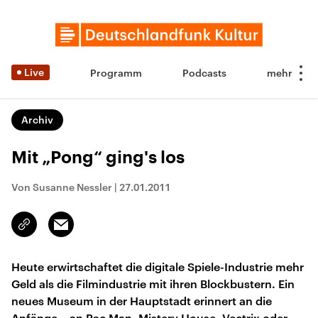
Live
Programm
Podcasts
Archiv
Mit „Pong“ ging's los
Von Susanne Nessler
|
27.01.2011
Email
Link
kopieren/teilen
Heute erwirtschaftet die digitale Spiele-Industrie mehr
Geld als die Filmindustrie mit ihren Blockbustern. Ein
neues Museum in der Hauptstadt erinnert an die
Anfänge – an Pac Man, Mistery House, Vectrix oder