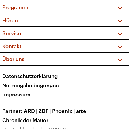
Programm
Vorschau und Rückschau
Hören
Sendungen und Podcasts
Livestream
Service
Musikliste
Frequenzen (UKW + DAB+)
FAQ
Kontakt
Kakadu – Das Kinderprogramm
Apps
Archiv
Hörerservice
Über uns
Newsletter
Social Media
Deutschlandradio
RSS
Datenschutzerklärung
Presse
Veranstaltungen
Nutzungsbedingungen
Karriere
Impressum
Transparenz
Korrekturen und Richtigstellungen
Partner
ARD
|
ZDF
|
Phoenix
|
arte
|
Barrierefreiheit
Chronik der Mauer