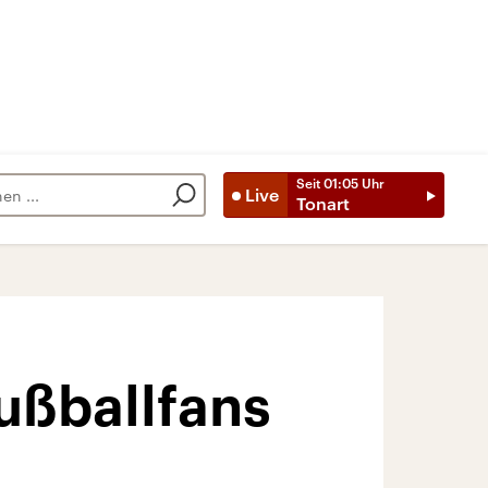
Seit
01:05
Uhr
Live
Tonart
ußballfans