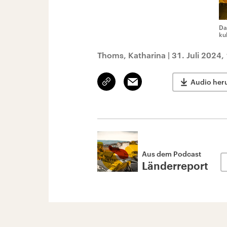
Da
ku
Thoms, Katharina
|
31. Juli 2024,
Link
Email
Audio her
kopieren/teilen
Aus dem Podcast
Länderreport