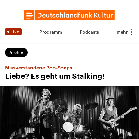
Live
Programm
Podcasts
Archiv
Missverstandene Pop-Songs
Liebe? Es geht um Stalking!