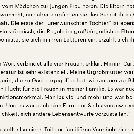
 vom Mädchen zur jungen Frau heran. Die Eltern hat
wünscht, nun aber empfinden sie das Gemüt ihres 
haft. Die erste der „unerwünschten Töchter“ ist eben
e stürmisch, die Regeln im großbürgerlichen Elte
o nistet sie sich in ihren Lektüren ein, erzählt sich i
Wort verbindet alle vier Frauen, erklärt Miriam Car
eratur ist sehr existenziell. Meine Urgroßmutter war
rin, die zu Goethe gegriffen hat, wie andere zur Bi
 Flucht für die Frauen in meiner Familie. Es war au
inktionsmerkmal. Man las viel und mehr und war be
en. Und es war auch eine Form der Selbstvergewiss
ichkeit, sich andere Lebensentwürfe vorzustellen.“
stellt also einen Teil des familiären Vermächtnisses