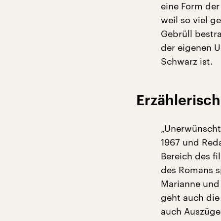
eine Form der
weil so viel g
Gebrüll bestra
der eigenen Ur
Schwarz ist.
Erzähleris
„Unerwünschte
1967 und Reda
Bereich des f
des Romans sp
Marianne und 
geht auch die
auch Auszüge