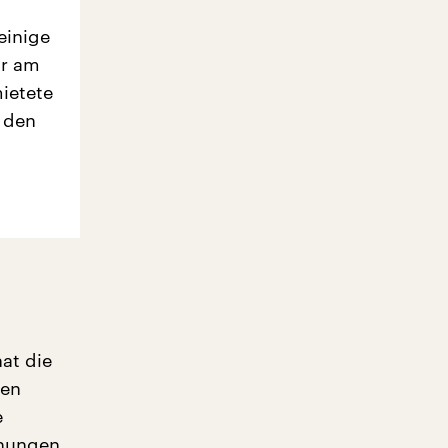
einige
ir am
mietete
 den
at die
nen
e
ehungen