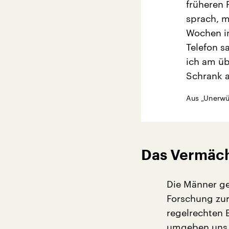
früheren 
sprach, m
Wochen in
Telefon s
ich am üb
Schrank 
Aus „Unerwü
Das Vermäch
Die Männer ge
Forschung zur
regelrechten B
umgeben uns n