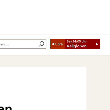
Seit
14:05
Uhr
Live
Religionen
en