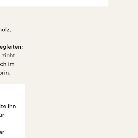
olz,
egleiten:
 zieht
ich im
rin.
te ihn
ür
er