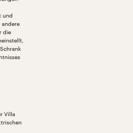
t und
s andere
r die
einstellt,
 Schrank
htnisses
 Villa
ktrischen