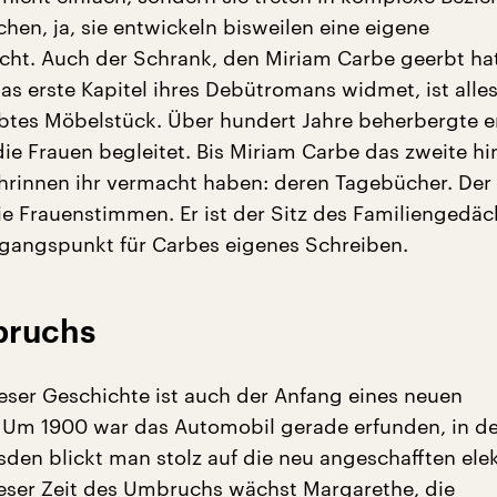
hen, ja, sie entwickeln bisweilen eine eigene
ht. Auch der Schrank, den Miriam Carbe geerbt ha
as erste Kapitel ihres Debütromans widmet, ist alle
ebtes Möbelstück. Über hundert Jahre beherbergte e
 die Frauen begleitet. Bis Miriam Carbe das zweite hin
ahrinnen ihr vermacht haben: deren Tagebücher. Der
e Frauenstimmen. Er ist der Sitz des Familiengedäc
gangspunkt für Carbes eigenes Schreiben.
bruchs
eser Geschichte ist auch der Anfang eines neuen
 Um 1900 war das Automobil gerade erfunden, in der
esden blickt man stolz auf die neu angeschafften ele
eser Zeit des Umbruchs wächst Margarethe, die