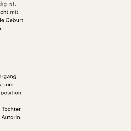
ig ist,
icht mit
die Geburt
e
ahrgang
us dem
mposition
 Tochter
 Autorin