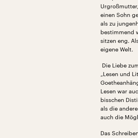
Urgroßmutter,
einen Sohn ge
als zu jungen
bestimmend wi
sitzen eng. Als
eigene Welt.
Die Liebe zum 
„Lesen und Lit
Goetheanhänge
Lesen war auch
bisschen Dist
als die ander
auch die Mögl
Das Schreiben 