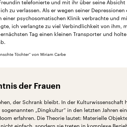
Freundin telefonierte und mit ihr über seine Absicht
ich zu verlassen. Als er wegen seiner Depressionen 
 einer psychosomatischen Klinik verbrachte und m
agte, ich verlangte zu viel Verbindlichkeit von ihm, 
ernächsten Tag einen kleinen Transporter und holte
ab.
nschte Töchter“ von Miriam Carbe
tnis der Frauen
hen, der Schrank bleibt. In der Kulturwissenschaft h
 sogenannten „Dingkultur“ in den letzten Jahren ei
oom erfahren. Die Theorie lautet: Materielle Objekt
icht einfach, sondern sie treten in komplexe Bezi