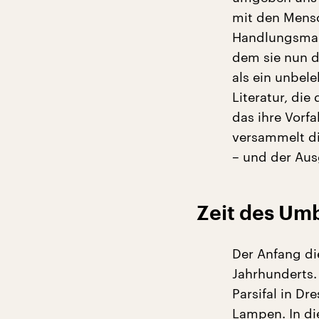
mit den Mensc
Handlungsmac
dem sie nun d
als ein unbel
Literatur, die
das ihre Vorf
versammelt di
– und der Aus
Zeit des Um
Der Anfang di
Jahrhunderts.
Parsifal in Dr
Lampen. In di