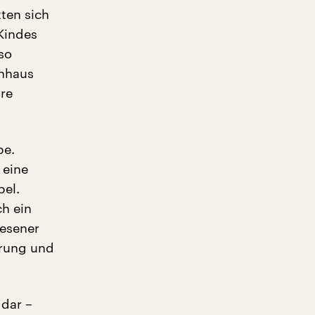
ten sich
Kindes
so
rnhaus
hre
be.
 eine
bel.
ch ein
lesener
erung und
 dar –