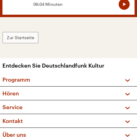
06:04 Minuten
Zur Startseite
Entdecken Sie Deutschlandfunk Kultur
Programm
Vorschau und Rückschau
Hören
Sendungen und Podcasts
Livestream
Service
Musikliste
Frequenzen (UKW + DAB+)
FAQ
Kontakt
Kakadu – Das Kinderprogramm
Apps
Archiv
Hörerservice
Über uns