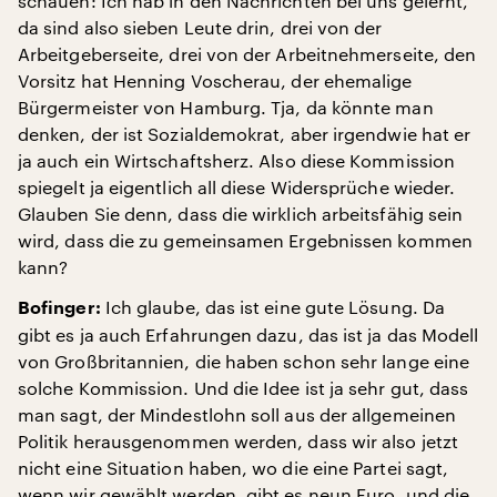
schauen: Ich hab in den Nachrichten bei uns gelernt,
da sind also sieben Leute drin, drei von der
Arbeitgeberseite, drei von der Arbeitnehmerseite, den
Vorsitz hat Henning Voscherau, der ehemalige
Bürgermeister von Hamburg. Tja, da könnte man
denken, der ist Sozialdemokrat, aber irgendwie hat er
ja auch ein Wirtschaftsherz. Also diese Kommission
spiegelt ja eigentlich all diese Widersprüche wieder.
Glauben Sie denn, dass die wirklich arbeitsfähig sein
wird, dass die zu gemeinsamen Ergebnissen kommen
kann?
Ich glaube, das ist eine gute Lösung. Da
Bofinger:
gibt es ja auch Erfahrungen dazu, das ist ja das Modell
von Großbritannien, die haben schon sehr lange eine
solche Kommission. Und die Idee ist ja sehr gut, dass
man sagt, der Mindestlohn soll aus der allgemeinen
Politik herausgenommen werden, dass wir also jetzt
nicht eine Situation haben, wo die eine Partei sagt,
wenn wir gewählt werden, gibt es neun Euro, und die