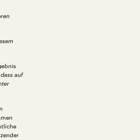
eren
iesem
gebnis
 dass auf
nter
im
ahmen
tliche
itzender