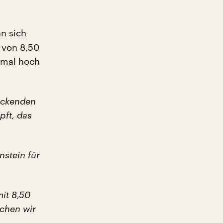
n sich
n von 8,50
 mal hoch
deckenden
ft, das
nstein für
it 8,50
uchen wir