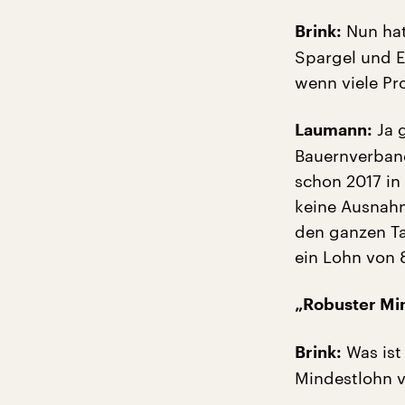
Nun hat
Brink:
Spargel und E
wenn viele Pro
Ja g
Laumann:
Bauernverband
schon 2017 in
keine Ausnahm
den ganzen Tag
ein Lohn von 
„Robuster Mi
Was ist
Brink:
Mindestlohn v