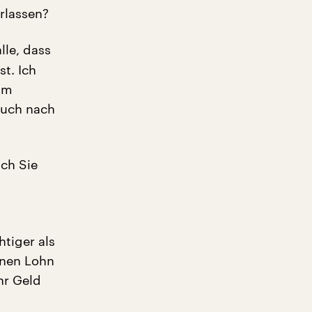
rlassen?
lle, dass
t. Ich
 im
auch nach
ich Sie
htiger als
inen Lohn
hr Geld