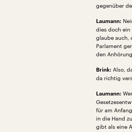
gegenüber der
Nein
Laumann:
dies doch ein
glaube auch, 
Parlament ger
den Anhörung
Also, d
Brink:
da richtig ve
Wen
Laumann:
Gesetzesentwu
für am Anfang
in die Hand z
gibt als eine 