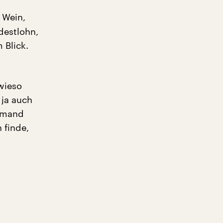
 Wein,
destlohn,
 Blick.
wieso
 ja auch
jemand
 finde,