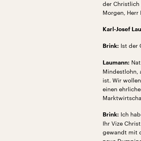
der Christlic
Morgen, Herr
Karl-Josef La
Ist der
Brink:
Natü
Laumann:
Mindestlohn, 
ist. Wir woll
einen ehrlich
Marktwirtscha
Ich hab
Brink:
Ihr Vize Chri
gewandt mit 