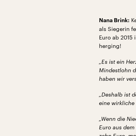
Ke
Nana Brink:
als Siegerin f
Euro ab 2015 
herging!
„Es ist ein H
Mindestlohn d
haben wir ver
„Deshalb ist d
eine wirkliche
„Wenn die Nie
Euro aus dem N
zehn Euro, me