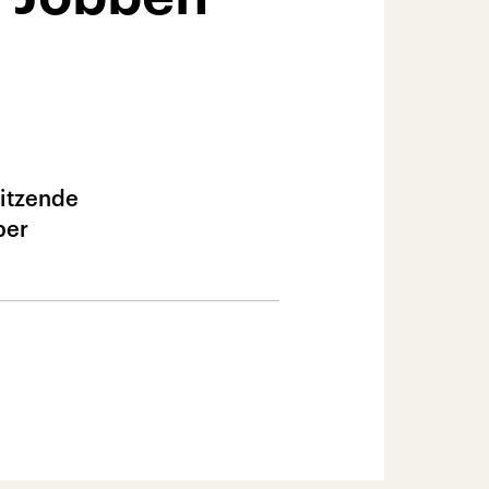
sitzende
ber