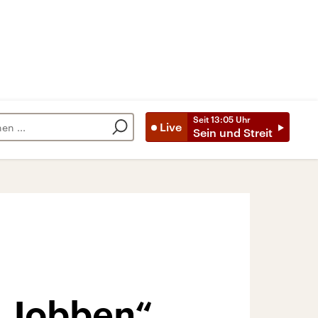
Seit
13:05
Uhr
Live
Sein und Streit
s Jobben“