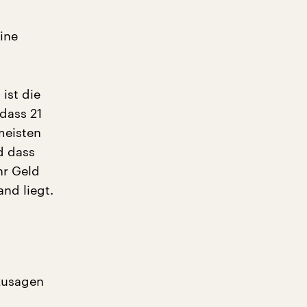
eine
ist die
dass 21
meisten
d dass
hr Geld
and liegt.
ozusagen