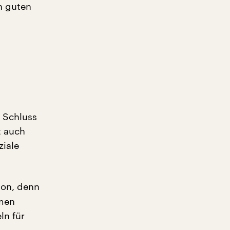
n guten
h Schluss
t auch
ziale
ion, denn
hmen
ln für