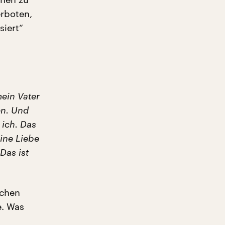
erboten,
siert“
mein Vater
en. Und
 ich. Das
eine Liebe
Das ist
schen
e. Was