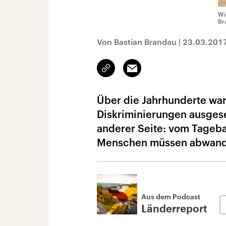
Wi
Br
Von Bastian Brandau
|
23.03.201
Link
Email
kopieren/teilen
Über die Jahrhunderte war
Diskriminierungen ausges
anderer Seite: vom Tageba
Menschen müssen abwand
Aus dem Podcast
Länderreport