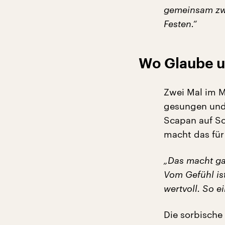
gemeinsam zwe
Festen.“
Wo Glaube 
Zwei Mal im M
gesungen und 
Scapan auf So
macht das für
„Das macht gar
Vom Gefühl ist
wertvoll. So e
Die sorbische 