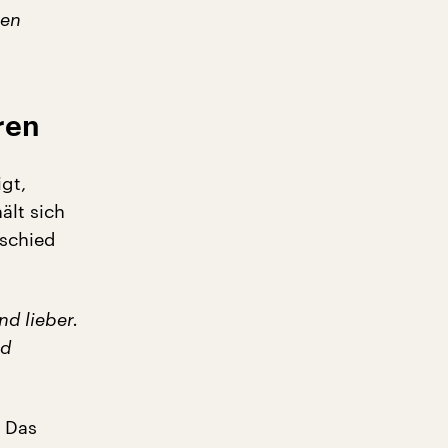
ßen
ren
gt,
ält sich
rschied
nd lieber.
nd
. Das