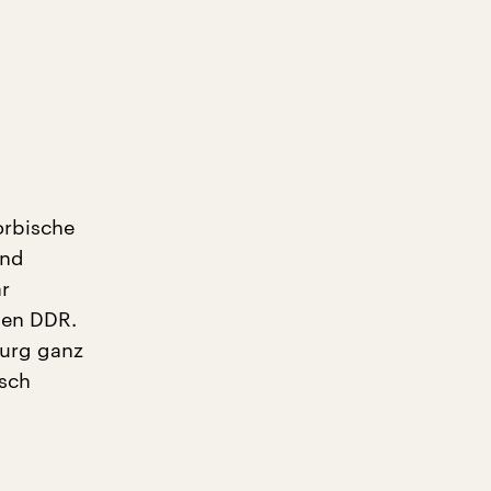
orbische
und
r
gen DDR.
burg ganz
isch