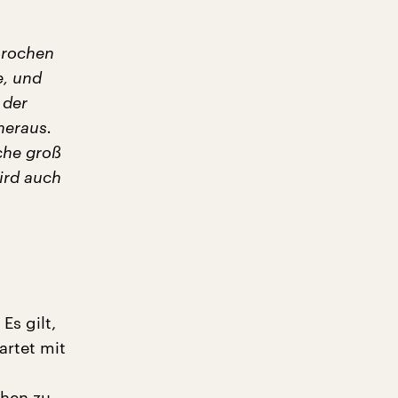
prochen
e, und
 der
heraus.
che groß
ird auch
Es gilt,
artet mit
chen zu