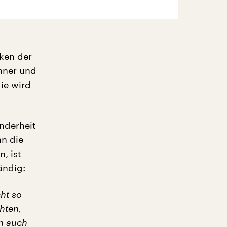
ken der
nner und
ie wird
inderheit
an die
, ist
ändig:
ht so
hten,
rn auch