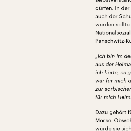
dürfen. In der
auch der Schu
werden sollte 
Nationalsozia
Panschwitz-Ku
„Ich bin im de
aus der Heima
ich hörte, es 
war für mich d
zur sorbische
für mich Heima
Dazu gehört f
Messe. Obwohl
würde sie sic