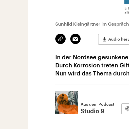
Er
al
Sunhild Kleingärtner im Gespräch 
Link
Email
Audio her
kopieren/teilen
In der Nordsee gesunkene
Durch Korrosion treten Gif
Nun wird das Thema durch 
Aus dem Podcast
Studio 9