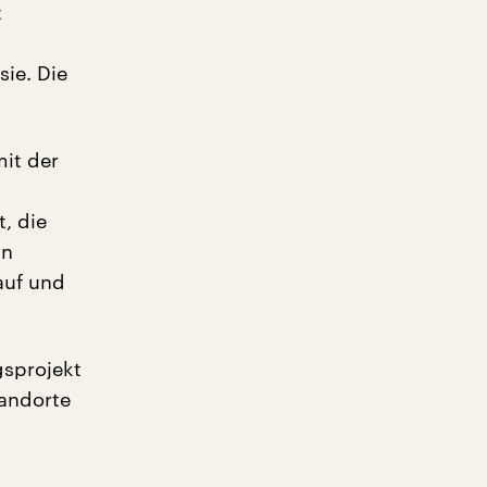
t
sie. Die
it der
t
, die
ln
auf und
gsprojekt
tandorte