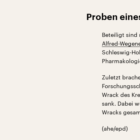
Proben eine
Beteiligt sind
Alfred-Wegene
Schleswig-Hols
Pharmakologi
Zuletzt brach
Forschungssch
Wrack des Kre
sank. Dabei 
Wracks gesam
(ahe/epd)