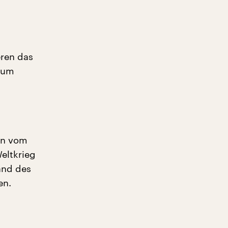
eren das
ikum
en vom
eltkrieg
and des
en.