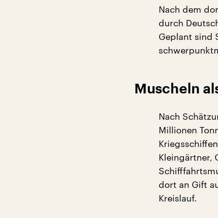
Nach dem dort
durch Deutsch
Geplant sind 
schwerpunktm
Muscheln al
Nach Schätzun
Millionen Ton
Kriegsschiffe
Kleingärtner,
Schifffahrtsm
dort an Gift 
Kreislauf.