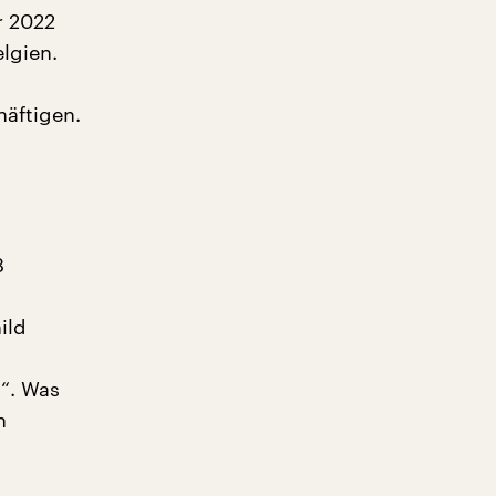
r 2022
lgien.
äftigen.
3
ild
“. Was
n