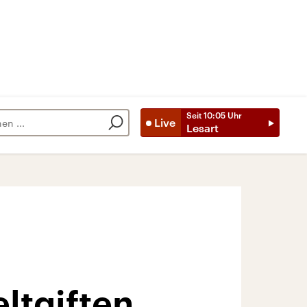
Seit
10:05
Uhr
Live
Lesart
ltgiften