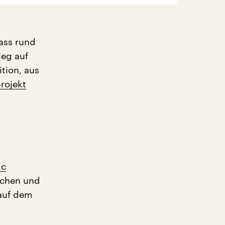
dass rund
ieg auf
tion, aus
rojekt
ic
achen und
 auf dem