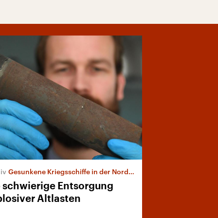
Gesunkene Kriegsschiffe in der Nordsee
 schwierige Entsorgung
losiver Altlasten