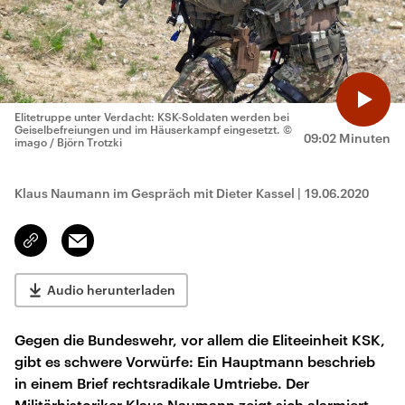
Elitetruppe unter Verdacht: KSK-Soldaten werden bei
Geiselbefreiungen und im Häuserkampf eingesetzt.
©
09:02 Minuten
imago / Björn Trotzki
Klaus Naumann im Gespräch mit Dieter Kassel
|
19.06.2020
Email
Link
kopieren/teilen
Audio herunterladen
Gegen die Bundeswehr, vor allem die Eliteeinheit KSK,
gibt es schwere Vorwürfe: Ein Hauptmann beschrieb
in einem Brief rechtsradikale Umtriebe. Der
Militärhistoriker Klaus Naumann zeigt sich alarmiert –