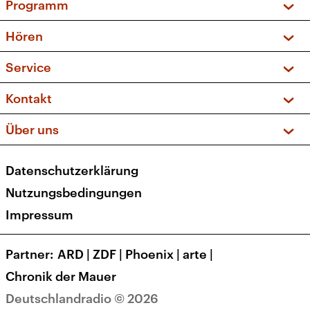
Programm
Vorschau und Rückschau
Hören
Sendungen und Podcasts
Livestream
Service
Musikliste
Frequenzen (UKW + DAB+)
FAQ
Kontakt
Kakadu – Das Kinderprogramm
Apps
Archiv
Hörerservice
Über uns
Newsletter
Social Media
Deutschlandradio
RSS
Datenschutzerklärung
Presse
Veranstaltungen
Nutzungsbedingungen
Karriere
Impressum
Transparenz
Korrekturen und Richtigstellungen
Partner
ARD
|
ZDF
|
Phoenix
|
arte
|
Barrierefreiheit
Chronik der Mauer
Deutschlandradio © 2026