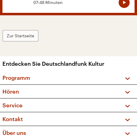
07:48 Minuten
Zur Startseite
Entdecken Sie Deutschlandfunk Kultur
Programm
Vorschau und Rückschau
Hören
Sendungen und Podcasts
Livestream
Service
Musikliste
Frequenzen (UKW + DAB+)
FAQ
Kontakt
Kakadu – Das Kinderprogramm
Apps
Archiv
Hörerservice
Über uns
Newsletter