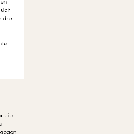
gen
sich
n des
hte
r die
u
e gegen