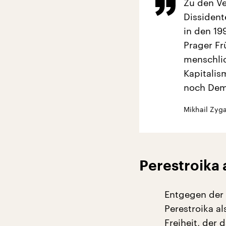
Zu den Ve
Dissident
in den 19
Prager Fr
menschlic
Kapitalis
noch Demo
Mikhail Zyga
Perestroika 
Entgegen der 
Perestroika a
Freiheit, der 