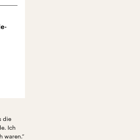
le-
s die
e. Ich
ch waren.“