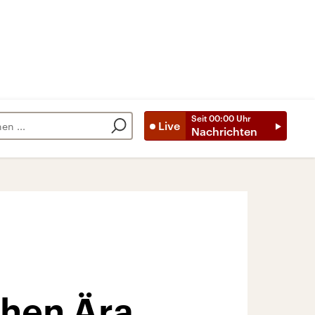
Seit
00:00
Uhr
Live
Nachrichten
chen Ära