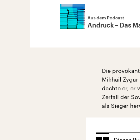
Aus dem Podcast
Andruck – Das Mag
Die provokant
Mikhail Zygar
dachte er, er
Zerfall der S
als Sieger he
Dieses B