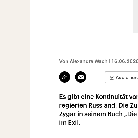
Von Alexandra Wach
|
16.06.202
Link
Email
Audio her
kopieren/teilen
Es gibt eine Kontinuität v
regierten Russland. Die Z
Zygar in seinem Buch „Die Z
im Exil.