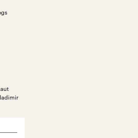
egs
baut
ladimir