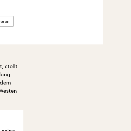
ieren
 stellt
 lang
h dem
 Westen
 seine