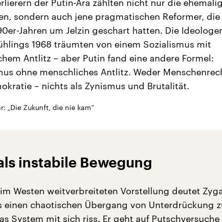
rlierern der Putin-Ära zählten nicht nur die ehemali
en, sondern auch jene pragmatischen Reformer, die 
90er-Jahren um Jelzin geschart hatten. Die Ideologe
ühlings 1968 träumten von einem Sozialismus mit
hem Antlitz – aber Putin fand eine andere Formel:
mus ohne menschliches Antlitz. Weder Menschenrec
kratie – nichts als Zynismus und Brutalität.
r: „Die Zukunft, die nie kam“
als instabile Bewegung
im Westen weitverbreiteten Vorstellung deutet Zyga
ls einen chaotischen Übergang von Unterdrückung z
das System mit sich riss. Er geht auf Putschversuch