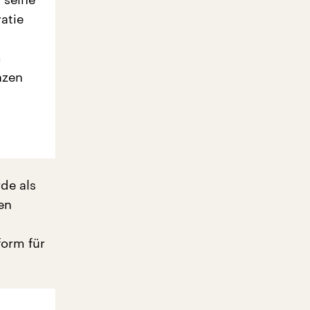
atie
m
nzen
rde als
en
form für