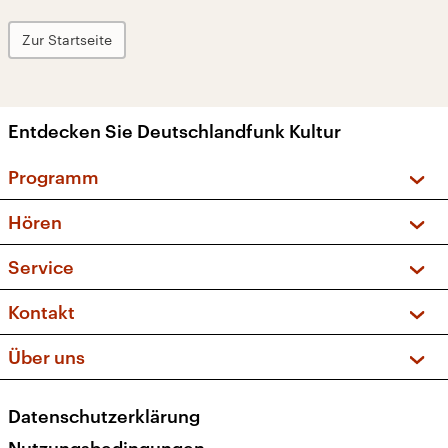
Zur Startseite
Entdecken Sie Deutschlandfunk Kultur
Programm
Vorschau und Rückschau
Hören
Sendungen und Podcasts
Livestream
Service
Musikliste
Frequenzen (UKW + DAB+)
FAQ
Kontakt
Kakadu – Das Kinderprogramm
Apps
Archiv
Hörerservice
Über uns
Newsletter
Social Media
Deutschlandradio
RSS
Datenschutzerklärung
Presse
Veranstaltungen