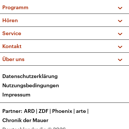
Programm
Vorschau und Rückschau
Hören
Sendungen und Podcasts
Livestream
Service
Musikliste
Frequenzen (UKW + DAB+)
FAQ
Kontakt
Kakadu – Das Kinderprogramm
Apps
Archiv
Hörerservice
Über uns
Newsletter
Social Media
Deutschlandradio
RSS
Datenschutzerklärung
Presse
Veranstaltungen
Nutzungsbedingungen
Karriere
Impressum
Transparenz
Korrekturen und Richtigstellungen
Partner
ARD
|
ZDF
|
Phoenix
|
arte
|
Barrierefreiheit
Chronik der Mauer