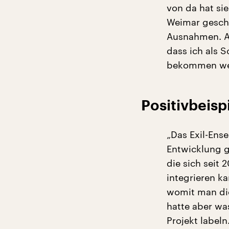
von da hat si
Weimar gescha
Ausnahmen. Ab
dass ich als 
bekommen wer
Positivbeisp
„Das Exil-Ense
Entwicklung g
die sich seit 
integrieren k
womit man die
hatte aber wa
Projekt label