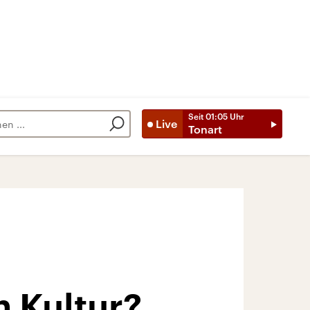
Seit
01:05
Uhr
Live
Tonart
h Kultur?