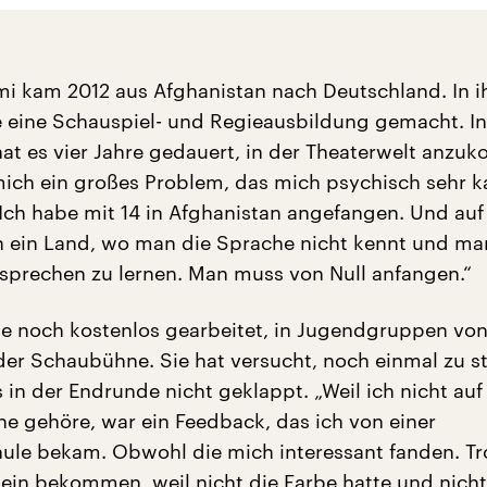
i kam 2012 aus Afghanistan nach Deutschland. In i
e eine Schauspiel- und Regieausbildung gemacht. In
at es vier Jahre gedauert, in der Theaterwelt anzu
mich ein großes Problem, das mich psychisch sehr k
Ich habe mit 14 in Afghanistan angefangen. Und auf
ein Land, wo man die Sprache nicht kennt und man
 sprechen zu lernen. Man muss von Null anfangen.“
ie noch kostenlos gearbeitet, in Jugendgruppen vo
der Schaubühne. Sie hat versucht, noch einmal zu s
s in der Endrunde nicht geklappt. „Weil ich nicht auf
e gehöre, war ein Feedback, das ich von einer
ule bekam. Obwohl die mich interessant fanden. T
Nein bekommen, weil nicht die Farbe hatte und nicht