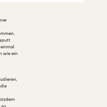
hrer
kommen.
aputt
 einmal
 wie ein
n
tudieren,
 die
rotzdem
 so