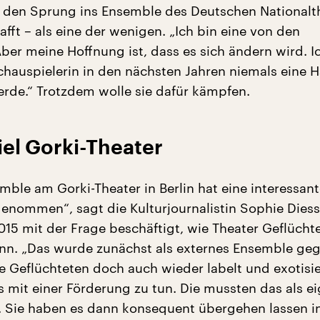
e den Sprung ins Ensemble des Deutschen Nationalth
fft – als eine der wenigen. „Ich bin eine von den
er meine Hoffnung ist, dass es sich ändern wird. I
Schauspielerin in den nächsten Jahren niemals eine H
de.“ Trotzdem wolle sie dafür kämpfen.
iel Gorki-Theater
mble am Gorki-Theater in Berlin hat eine interessan
enommen“, sagt die Kulturjournalistin Sophie Diess
2015 mit der Frage beschäftigt, wie Theater Geflücht
ann. „Das wurde zunächst als externes Ensemble ge
 Geflüchteten doch auch wieder labelt und exotisie
s mit einer Förderung zu tun. Die mussten das als e
n. Sie haben es dann konsequent übergehen lassen i