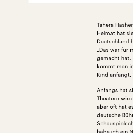
Tahera Hashem
Heimat hat si
Deutschland h
„Das war für 
gemacht hat. 
kommt man in 
Kind anfängt,
Anfangs hat s
Theatern wie 
aber oft hat e
deutsche Bühn
Schauspielsch
habe ich ein 