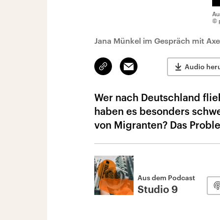
Au
© 
Jana Münkel im Gespräch mit Ax
Link
Email
Audio her
kopieren/teilen
Wer nach Deutschland flie
haben es besonders schwer
von Migranten? Das Probl
Aus dem Podcast
Studio 9