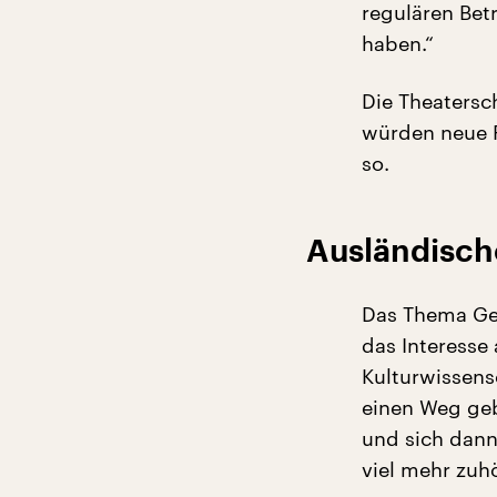
regulären Betr
haben.“
Die Theatersc
würden neue P
so.
Ausländisch
Das Thema Gef
das Interesse 
Kulturwissensc
einen Weg ge
und sich dann
viel mehr zuhö