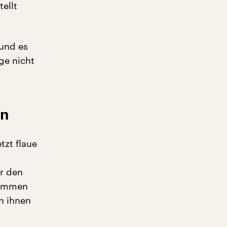
ellt
und es
ge nicht
en
tzt flaue
ur den
kommen
n ihnen