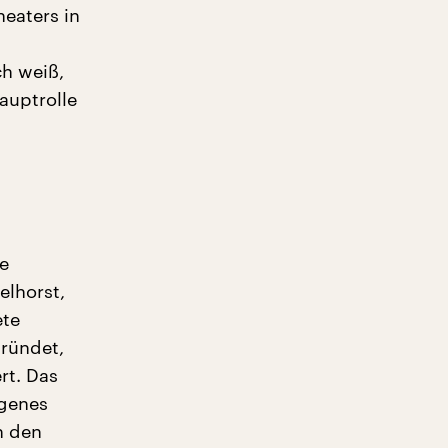
eaters in
ch weiß,
auptrolle
te
elhorst,
ete
gründet,
rt. Das
igenes
n den