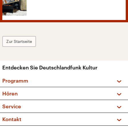
Zur Startseite
Entdecken Sie Deutschlandfunk Kultur
Programm
Vorschau und Rückschau
Hören
Sendungen und Podcasts
Livestream
Service
Musikliste
Frequenzen (UKW + DAB+)
FAQ
Kontakt
Kakadu – Das Kinderprogramm
Apps
Archiv