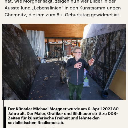
hat, wie Morgner sagt, zeigen nun vier Bilder in der
Ausstellung „Lebenslinien“ in den Kunstsammlungen
Chemnitz
, die ihm zum 80. Geburtstag gewidmet ist.
Der Künstler Michael Morgner wurde am 6. April 2022 80
Jahre alt. Der Maler, Grafiker und Bildhauer stritt zu DDR-
Zeiten für künstlerische Freiheit und lehnte den
sozialistischen Realismus ab.