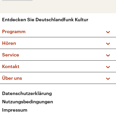
Entdecken Sie Deutschlandfunk Kultur
Programm
Vorschau und Rückschau
Hören
Sendungen und Podcasts
Livestream
Service
Musikliste
Frequenzen (UKW + DAB+)
FAQ
Kontakt
Kakadu – Das Kinderprogramm
Apps
Archiv
Hörerservice
Über uns
Newsletter
Social Media
Deutschlandradio
RSS
Datenschutzerklärung
Presse
Veranstaltungen
Nutzungsbedingungen
Karriere
Impressum
Transparenz