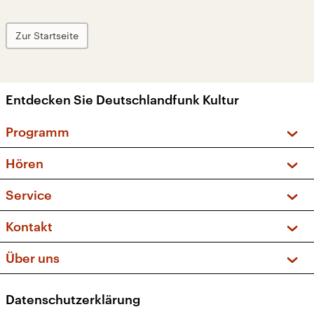
Zur Startseite
Entdecken Sie Deutschlandfunk Kultur
Programm
Vorschau und Rückschau
Hören
Sendungen und Podcasts
Livestream
Service
Musikliste
Frequenzen (UKW + DAB+)
FAQ
Kontakt
Kakadu – Das Kinderprogramm
Apps
Archiv
Hörerservice
Über uns
Newsletter
Social Media
Deutschlandradio
RSS
Datenschutzerklärung
Presse
Veranstaltungen