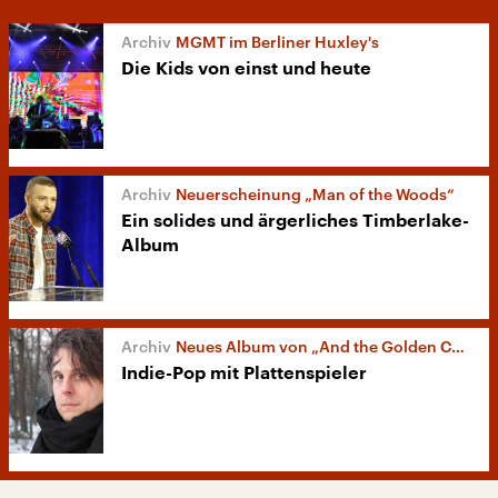
MGMT im Berliner Huxley's
Die Kids von einst und heute
Neuerscheinung „Man of the Woods“
Ein solides und ärgerliches Timberlake-
Album
Neues Album von „And the Golden Choir“
Indie-Pop mit Plattenspieler