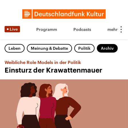
Live
Programm
Podcasts
Leben
Meinung & Debatte
Politik
Archiv
Weibliche Role Models in der Politik
Einsturz der Krawattenmauer