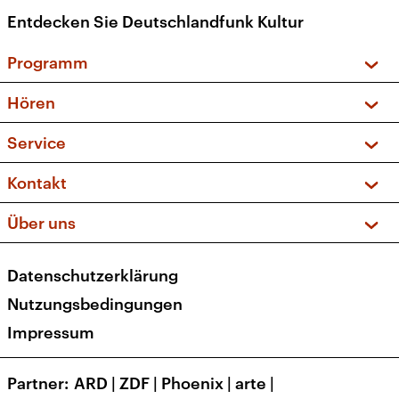
Entdecken Sie Deutschlandfunk Kultur
Programm
Vorschau und Rückschau
Hören
Sendungen und Podcasts
Livestream
Service
Musikliste
Frequenzen (UKW + DAB+)
FAQ
Kontakt
Kakadu – Das Kinderprogramm
Apps
Archiv
Hörerservice
Über uns
Newsletter
Social Media
Deutschlandradio
RSS
Datenschutzerklärung
Presse
Veranstaltungen
Nutzungsbedingungen
Karriere
Impressum
Transparenz
Korrekturen und Richtigstellungen
Partner
ARD
|
ZDF
|
Phoenix
|
arte
|
Barrierefreiheit