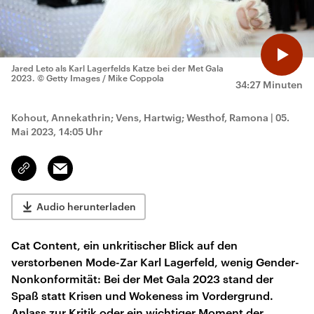
Jared Leto als Karl Lagerfelds Katze bei der Met Gala
2023.
© Getty Images / Mike Coppola
34:27 Minuten
Kohout, Annekathrin; Vens, Hartwig; Westhof, Ramona
|
05.
Mai 2023, 14:05 Uhr
Email
Link
kopieren/teilen
Audio herunterladen
Cat Content, ein unkritischer Blick auf den
verstorbenen Mode-Zar Karl Lagerfeld, wenig Gender-
Nonkonformität: Bei der Met Gala 2023 stand der
Spaß statt Krisen und Wokeness im Vordergrund.
Anlass zur Kritik oder ein wichtiger Moment der