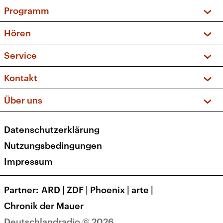
Programm
Vorschau und Rückschau
Hören
Sendungen und Podcasts
Livestream
Service
Musikliste
Frequenzen (UKW + DAB+)
FAQ
Kontakt
Kakadu – Das Kinderprogramm
Apps
Archiv
Hörerservice
Über uns
Newsletter
Social Media
Deutschlandradio
RSS
Datenschutzerklärung
Presse
Veranstaltungen
Nutzungsbedingungen
Karriere
Impressum
Transparenz
Korrekturen und Richtigstellungen
Partner
ARD
|
ZDF
|
Phoenix
|
arte
|
Barrierefreiheit
Chronik der Mauer
Deutschlandradio © 2026