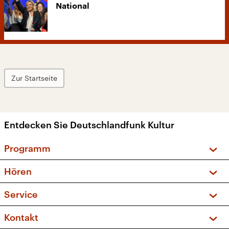
National
Zur Startseite
Entdecken Sie Deutschlandfunk Kultur
Programm
Vorschau und Rückschau
Hören
Sendungen und Podcasts
Livestream
Service
Musikliste
Frequenzen (UKW + DAB+)
FAQ
Kontakt
Kakadu – Das Kinderprogramm