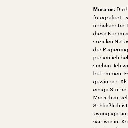
Die 
Morales:
fotografiert,
unbekannten 
diese Nummern
sozialen Netz
der Regierung
persönlich be
suchen. Ich w
bekommen. Es
gewinnen. Als
einige Studen
Menschenrecht
Schließlich is
zwangsgeräumt
war wie im Kri