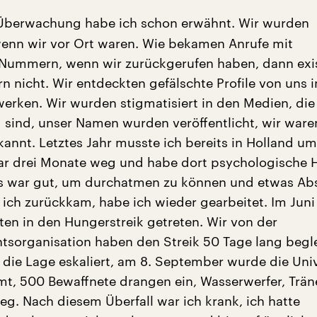
Überwachung habe ich schon erwähnt. Wir wurden
 wenn wir vor Ort waren. Wie bekamen Anrufe mit
Nummern, wenn wir zurückgerufen haben, dann exis
 nicht. Wir entdeckten gefälschte Profile von uns 
werken. Wir wurden stigmatisiert in den Medien, die
 sind, unser Namen wurden veröffentlicht, wir ware
kannt. Letztes Jahr musste ich bereits in Holland u
ar drei Monate weg und habe dort psychologische H
 war gut, um durchatmen zu können und etwas Ab
 ich zurückkam, habe ich wieder gearbeitet. Im Juni
ten in den Hungerstreik getreten. Wir von der
sorganisation haben den Streik 50 Tage lang begle
t die Lage eskaliert, am 8. September wurde die Univ
, 500 Bewaffnete drangen ein, Wasserwerfer, Trän
eg. Nach diesem Überfall war ich krank, ich hatte