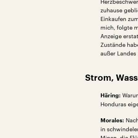
Herzbeschwerd
zuhause gebl
Einkaufen zum
mich, folgte 
Anzeige ersta
Zustände habe
außer Landes 
Strom, Wasser
Warum 
Häring:
Honduras eige
Nach
Morales:
in schwindele
Minen, die Fl