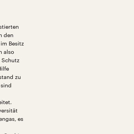
tierten
in den
 im Besitz
n also
m Schutz
ilfe
stand zu
 sind
itet.
ersität
engas, es