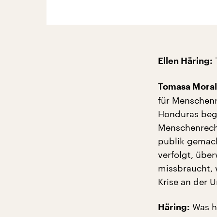
Ellen Häring:
Tomasa Moral
für Menschenr
Honduras begl
Menschenrech
publik gemach
verfolgt, übe
missbraucht, 
Krise an der U
Was ha
Häring: