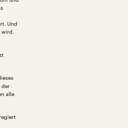
as
rt. Und
 wird.
zt
dieses
 der
n alle
regiert