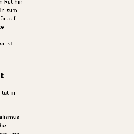
n Rat hin
bin zum
ür auf
te
r ist
t
tät in
alismus
die
trom und