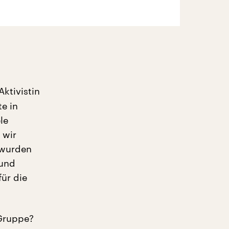
Aktivistin
e in
le
 wir
r wurden
 und
ür die
 Gruppe?