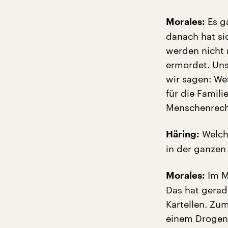
Es ga
Morales:
danach hat si
werden nicht 
ermordet. Unse
wir sagen: We
für die Famil
Menschenrecht
Welche
Häring:
in der ganzen
Im Ma
Morales:
Das hat gerad
Kartellen. Zu
einem Drogenk