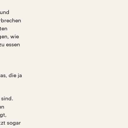
 und
erbrechen
ten
gen, wie
zu essen
as, die ja
 sind.
en
gt,
tzt sogar