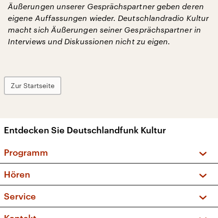
Äußerungen unserer Gesprächspartner geben deren
eigene Auffassungen wieder. Deutschlandradio Kultur
macht sich Äußerungen seiner Gesprächspartner in
Interviews und Diskussionen nicht zu eigen.
Zur Startseite
Entdecken Sie Deutschlandfunk Kultur
Programm
Vorschau und Rückschau
Hören
Sendungen und Podcasts
Livestream
Service
Musikliste
Frequenzen (UKW + DAB+)
FAQ
Kakadu – Das Kinderprogramm