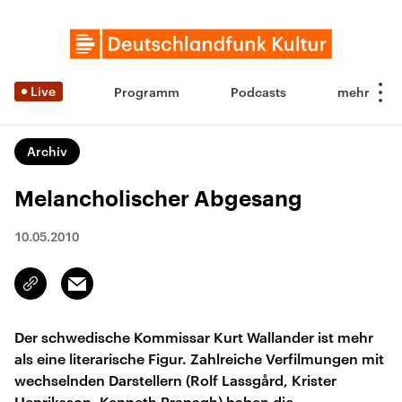
Live
Programm
Podcasts
Archiv
Melancholischer Abgesang
10.05.2010
Email
Link
kopieren/teilen
Der schwedische Kommissar Kurt Wallander ist mehr
als eine literarische Figur. Zahlreiche Verfilmungen mit
wechselnden Darstellern (Rolf Lassgård, Krister
Henriksson, Kenneth Branagh) haben die