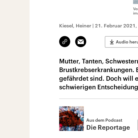
Ve
im
Kiesel, Heiner
|
21. Februar 2021,
Link
Email
Audio her
kopieren/teilen
Mutter, Tanten, Schwestern:
Brustkrebserkrankungen. E
gefährdet sind. Doch will 
schwierigen Entscheidung
Aus dem Podcast
Die Reportage