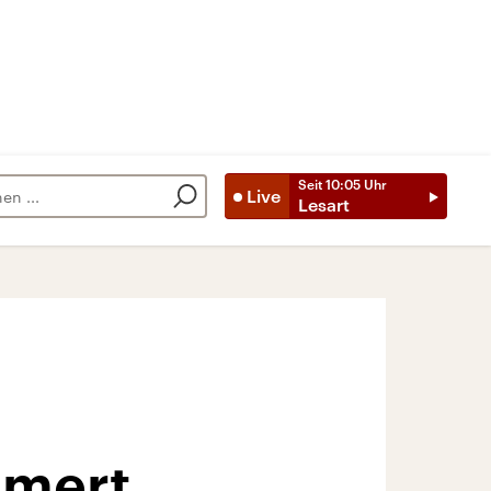
Seit
10:05
Uhr
Live
Lesart
mmert