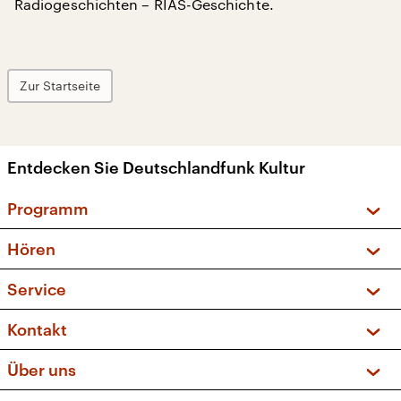
Radiogeschichten – RIAS-Geschichte.
Zur Startseite
Entdecken Sie Deutschlandfunk Kultur
Programm
Vorschau und Rückschau
Hören
Sendungen und Podcasts
Livestream
Service
Musikliste
Frequenzen (UKW + DAB+)
FAQ
Kontakt
Kakadu – Das Kinderprogramm
Apps
Archiv
Hörerservice
Über uns
Newsletter
Social Media