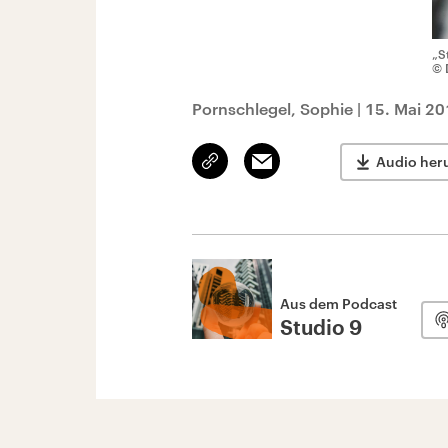
„S
© 
Pornschlegel, Sophie
|
15. Mai 20
Link
Email
Audio her
kopieren/teilen
Aus dem Podcast
Studio 9