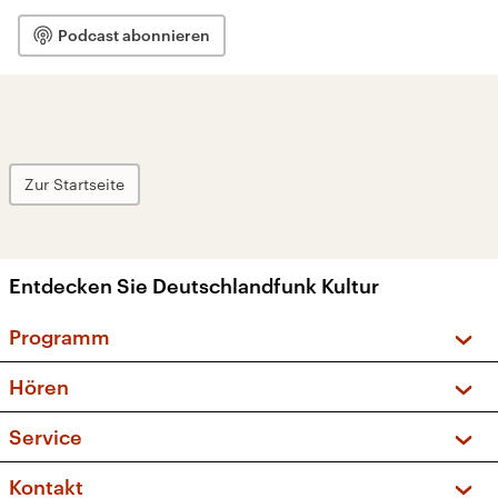
Podcast abonnieren
Zur Startseite
Entdecken Sie Deutschlandfunk Kultur
Programm
Vorschau und Rückschau
Hören
Sendungen und Podcasts
Livestream
Service
Musikliste
Frequenzen (UKW + DAB+)
FAQ
Kontakt
Kakadu – Das Kinderprogramm