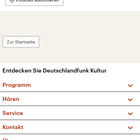
Zur Startseite
Entdecken Sie Deutschlandfunk Kultur
Programm
Vorschau und Rückschau
Hören
Sendungen und Podcasts
Livestream
Service
Musikliste
Frequenzen (UKW + DAB+)
FAQ
Kontakt
Kakadu – Das Kinderprogramm
Apps
Archiv
Hörerservice