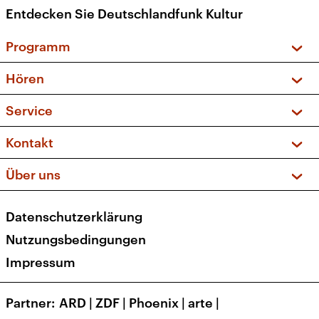
Entdecken Sie Deutschlandfunk Kultur
Programm
Vorschau und Rückschau
Hören
Sendungen und Podcasts
Livestream
Service
Musikliste
Frequenzen (UKW + DAB+)
FAQ
Kontakt
Kakadu – Das Kinderprogramm
Apps
Archiv
Hörerservice
Über uns
Newsletter
Social Media
Deutschlandradio
RSS
Datenschutzerklärung
Presse
Veranstaltungen
Nutzungsbedingungen
Karriere
Impressum
Transparenz
Korrekturen und Richtigstellungen
Partner
ARD
|
ZDF
|
Phoenix
|
arte
|
Barrierefreiheit