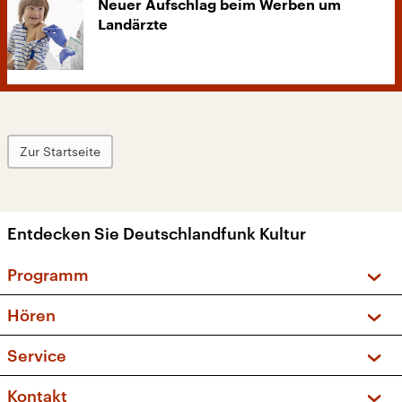
Neuer Aufschlag beim Werben um
Landärzte
Zur Startseite
Entdecken Sie Deutschlandfunk Kultur
Programm
Vorschau und Rückschau
Hören
Sendungen und Podcasts
Livestream
Service
Musikliste
Frequenzen (UKW + DAB+)
FAQ
Kontakt
Kakadu – Das Kinderprogramm