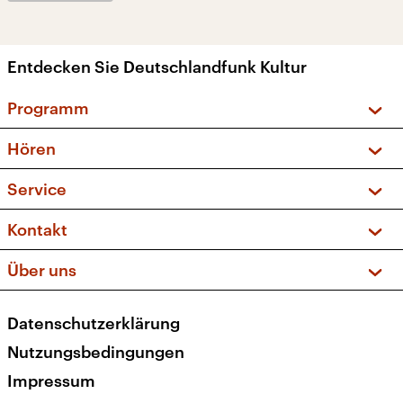
Entdecken Sie Deutschlandfunk Kultur
Programm
Vorschau und Rückschau
Hören
Sendungen und Podcasts
Livestream
Service
Musikliste
Frequenzen (UKW + DAB+)
FAQ
Kontakt
Kakadu – Das Kinderprogramm
Apps
Archiv
Hörerservice
Über uns
Newsletter
Social Media
Deutschlandradio
RSS
Datenschutzerklärung
Presse
Veranstaltungen
Nutzungsbedingungen
Karriere
Impressum
Transparenz