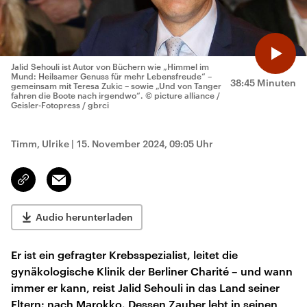
Jalid Sehouli ist Autor von Büchern wie „Himmel im
Mund: Heilsamer Genuss für mehr Lebensfreude“ –
38:45 Minuten
gemeinsam mit Teresa Zukic – sowie „Und von Tanger
fahren die Boote nach irgendwo“.
© picture alliance /
Geisler-Fotopress / gbrci
Timm, Ulrike
|
15. November 2024, 09:05 Uhr
Email
Link
kopieren/teilen
Audio herunterladen
Er ist ein gefragter Krebsspezialist, leitet die
gynäkologische Klinik der Berliner Charité – und wann
immer er kann, reist Jalid Sehouli in das Land seiner
Eltern: nach Marokko. Dessen Zauber lebt in seinen