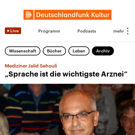
Live
Programm
Podcasts
Wissenschaft
Bücher
Leben
Archiv
Mediziner Jalid Sehouli
„Sprache ist die wichtigste Arznei“