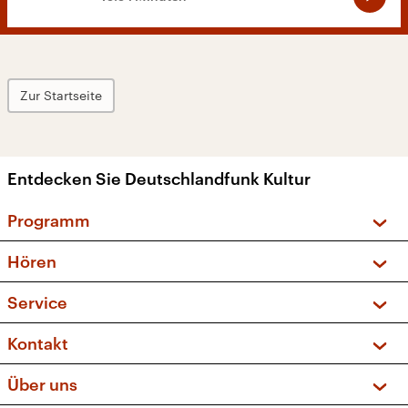
Zur Startseite
Entdecken Sie Deutschlandfunk Kultur
Programm
Vorschau und Rückschau
Hören
Sendungen und Podcasts
Livestream
Service
Musikliste
Frequenzen (UKW + DAB+)
FAQ
Kontakt
Kakadu – Das Kinderprogramm
Apps
Archiv
Hörerservice
Über uns
Newsletter
Social Media