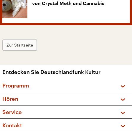
von Crystal Meth und Cannabis
Zur Startseite
Entdecken Sie Deutschlandfunk Kultur
Programm
Vorschau und Rückschau
Hören
Sendungen und Podcasts
Livestream
Service
Musikliste
Frequenzen (UKW + DAB+)
FAQ
Kontakt
Kakadu – Das Kinderprogramm