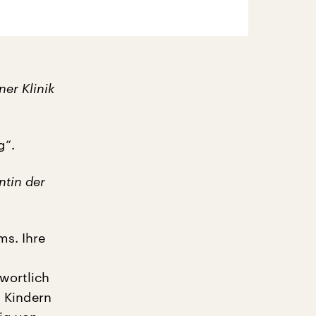
er Klinik
g“.
ntin der
ms. Ihre
wortlich
5 Kindern