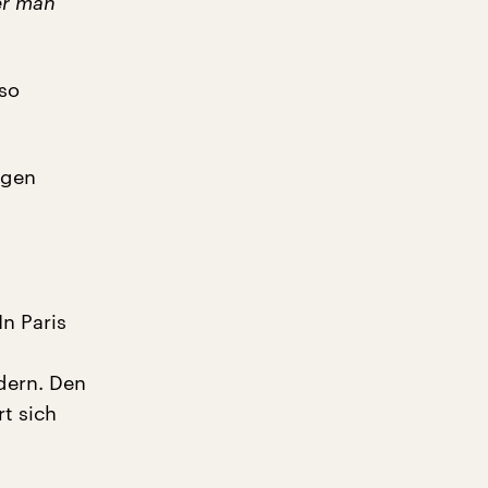
er man
so
igen
n Paris
dern. Den
rt sich