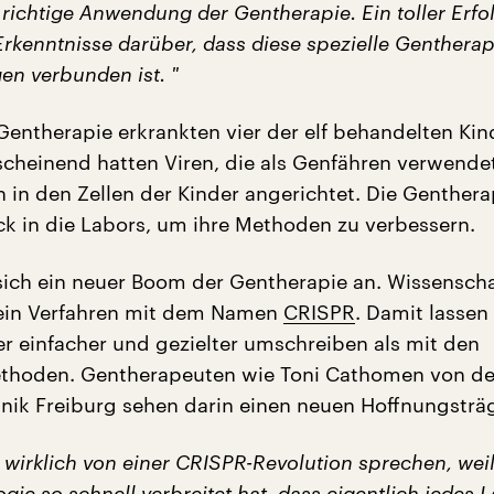
 richtige Anwendung der Gentherapie. Ein toller Erfo
rkenntnisse darüber, dass diese spezielle Gentherap
n verbunden ist. "
 Gentherapie erkrankten vier der elf behandelten Kin
cheinend hatten Viren, die als Genfähren verwende
 in den Zellen der Kinder angerichtet. Die Genther
k in die Labors, um ihre Methoden zu verbessern.
sich ein neuer Boom der Gentherapie an. Wissenscha
 ein Verfahren mit dem Namen
CRISPR
. Damit lassen
r einfacher und gezielter umschreiben als mit den
thoden. Gentherapeuten wie Toni Cathomen von de
linik Freiburg sehen darin einen neuen Hoffnungsträg
wirklich von einer CRISPR-Revolution sprechen, weil
gie so schnell verbreitet hat, dass eigentlich jedes 