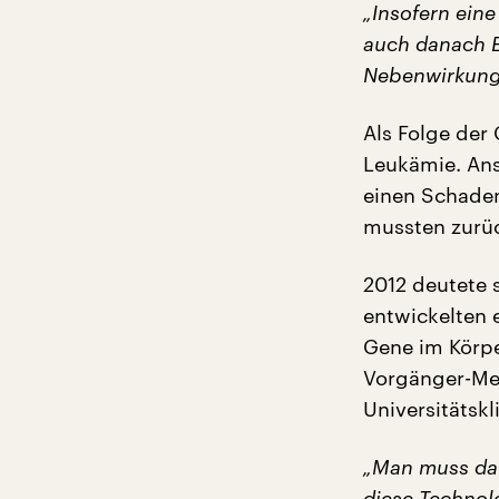
„Insofern eine
auch danach E
Nebenwirkunge
Als Folge der
Leukämie. Ans
einen Schaden
mussten zurüc
2012 deutete 
entwickelten
Gene im Körpe
Vorgänger-Me
Universitätsk
„Man muss da 
diese Technolo