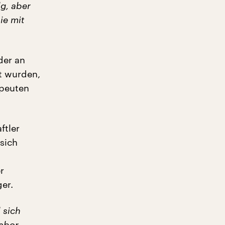
lg, aber
ie mit
der an
t wurden,
apeuten
ftler
 sich
r
er.
 sich
Labor