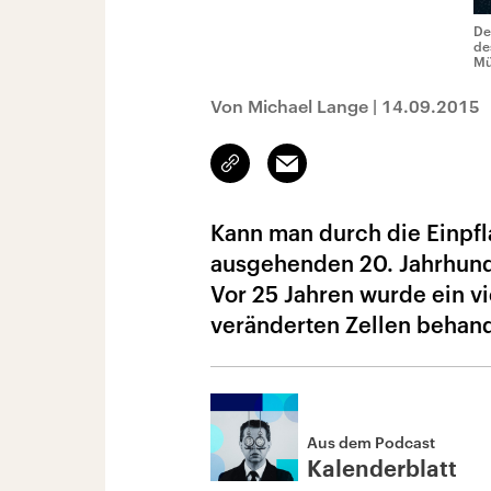
De
de
Mü
Von Michael Lange
|
14.09.2015
Link
Email
kopieren/teilen
Kann man durch die Einpf
ausgehenden 20. Jahrhunde
Vor 25 Jahren wurde ein v
veränderten Zellen behand
Aus dem Podcast
Kalenderblatt