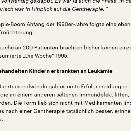
 vollständig geklappt. Es war ja auch die Phase, in d
risch war in Hinblick auf die Gentherapie. "
ie-Boom Anfang der 1990er-Jahre folgte eine eben
Ernüchterung.
rsuche an 200 Patienten brachten bisher keinen einz
esümierte „Die Woche“ 1995.
behandelten Kindern erkrankten an Leukämie
 Jahrtausendwende gab es erste Erfolgsmeldungen. I
 die an einem anderen seltenen Immundefekt litten,
den. Die Form ließ sich nicht mit Medikamenten lin
s nach einer Gentherapie tatsächlich besser, erinne
k.