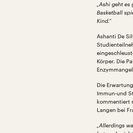
„Ashi geht es 
Basketball spi
Kind.“
Ashanti De Sil
Studienteilne
eingeschleus
Körper. Die P
Enzymmangel 
Die Erwartung
Immun-und Sto
kommentiert r
Langen bei Fr
„Allerdings w