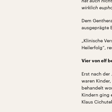
hat auch nicht
wirklich eupho
Dem Gentherap
ausgeprägte 
„Klinische Ve
Heilerfolg“, r
Vier von elf 
Erst nach der
waren Kinder,
behandelt wor
Kindern ging e
Klaus Cichute