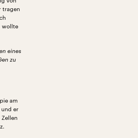
ig von
r tragen
nch
 wollte
en eines
Gen zu
apie am
 und er
 Zellen
z.