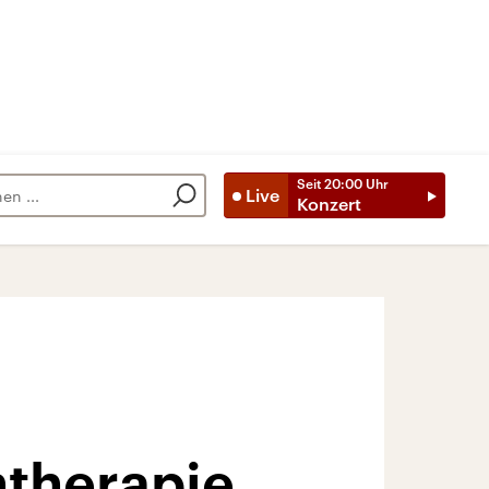
Seit
20:00
Uhr
Live
Konzert
ntherapie