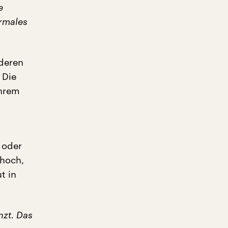
e
ormales
nderen
 Die
ihrem
 oder
 hoch,
t in
nzt. Das