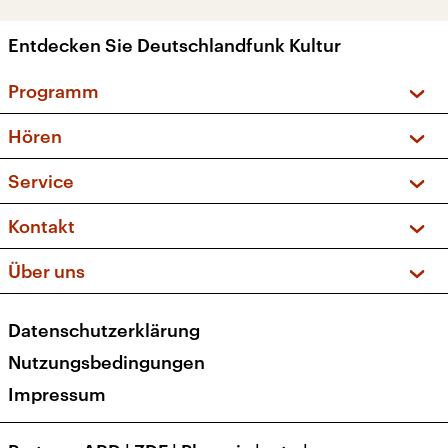
Entdecken Sie Deutschlandfunk Kultur
Programm
Vorschau und Rückschau
Hören
Sendungen und Podcasts
Livestream
Service
Musikliste
Frequenzen (UKW + DAB+)
FAQ
Kontakt
Kakadu – Das Kinderprogramm
Apps
Archiv
Hörerservice
Über uns
Newsletter
Social Media
Deutschlandradio
RSS
Datenschutzerklärung
Presse
Veranstaltungen
Nutzungsbedingungen
Karriere
Impressum
Transparenz
Korrekturen und Richtigstellungen