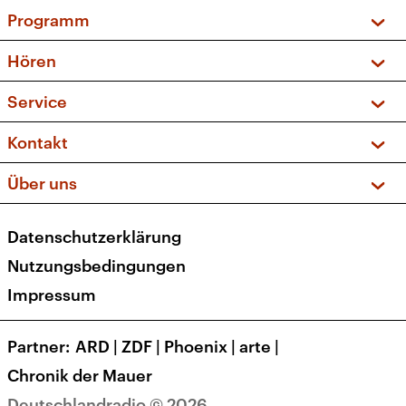
Programm
Vorschau und Rückschau
Hören
Sendungen und Podcasts
Livestream
Service
Musikliste
Frequenzen (UKW + DAB+)
FAQ
Kontakt
Kakadu – Das Kinderprogramm
Apps
Archiv
Hörerservice
Über uns
Newsletter
Social Media
Deutschlandradio
RSS
Datenschutzerklärung
Presse
Veranstaltungen
Nutzungsbedingungen
Karriere
Impressum
Transparenz
Korrekturen und Richtigstellungen
Partner
ARD
|
ZDF
|
Phoenix
|
arte
|
Barrierefreiheit
Chronik der Mauer
Deutschlandradio © 2026