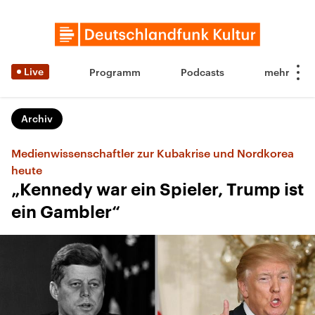
Live
Programm
Podcasts
Archiv
Medienwissenschaftler zur Kubakrise und Nordkorea
heute
„Kennedy war ein Spieler, Trump ist
ein Gambler“