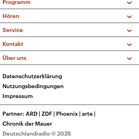
Programm
Vorschau und Rückschau
Hören
Sendungen und Podcasts
Livestream
Service
Musikliste
Frequenzen (UKW + DAB+)
FAQ
Kontakt
Kakadu – Das Kinderprogramm
Apps
Archiv
Hörerservice
Über uns
Newsletter
Social Media
Deutschlandradio
RSS
Datenschutzerklärung
Presse
Veranstaltungen
Nutzungsbedingungen
Karriere
Impressum
Transparenz
Korrekturen und Richtigstellungen
Partner
ARD
|
ZDF
|
Phoenix
|
arte
|
Barrierefreiheit
Chronik der Mauer
Deutschlandradio © 2026