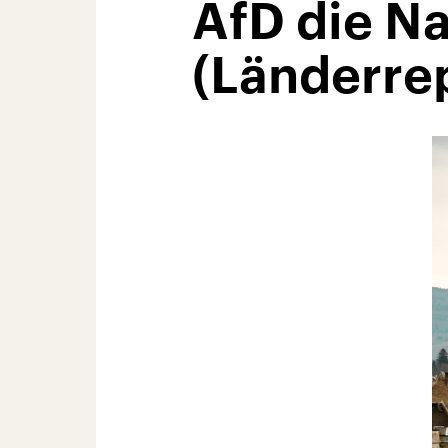
AfD die N
(Länderre