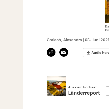
Da
ku
Gerlach, Alexandra
|
05. Juni 202
Link
Email
Audio her
kopieren/teilen
Aus dem Podcast
Länderreport