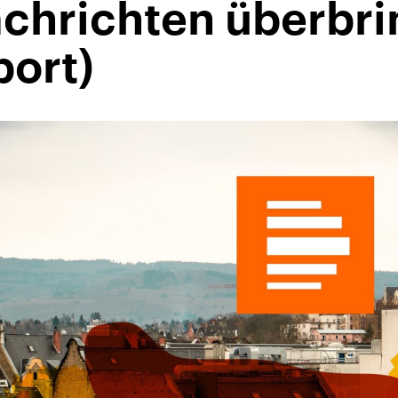
achrichten überbri
port)